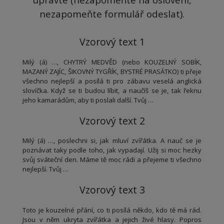
nezapomeňte formulář odeslat).
Vzorový text 1
Milý (á) …, CHYTRÝ MEDVĚD (nebo KOUZELNÝ SOBÍK,
MAZANÝ ZAJÍC, ŠIKOVNÝ TYGŘÍK, BYSTRÉ PRASÁTKO) ti přeje
všechno nejlepší a posílá ti pro zábavu veselá anglická
slovíčka. Když se ti budou líbit, a naučíš se je, tak řeknu
jeho kamarádům, aby ti poslali další. Tvůj …
Vzorový text 2
Milý (á) …, poslechni si, jak mluví zvířátka. A nauč se je
poznávat taky podle toho, jak vypadají. Užij si moc hezky
svůj sváteční den. Máme tě moc rádi a přejeme ti všechno
nejlepší. Tvůj …
Vzorový text 3
Toto je kouzelné přání, co ti posílá někdo, kdo tě má rád.
Jsou v něm ukryta zvířátka a jejich živé hlasy. Popros