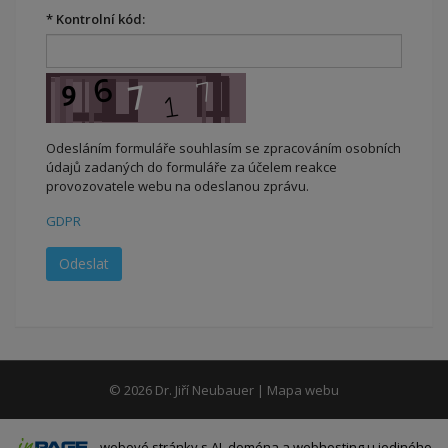
*
Kontrolní kód:
Odesláním formuláře souhlasím se zpracováním osobních
údajů zadaných do formuláře za účelem reakce
provozovatele webu na odeslanou zprávu.
GDPR
© 2026
Dr. Jiří Neubauer
|
Mapa webu
-
webové stránky
s AI,
doména
a
webhosting
u jediného