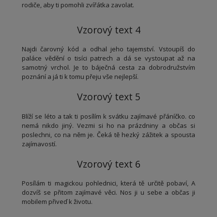
rodiče, aby ti pomohli zvířátka zavolat.
Vzorový text 4
Najdi čarovný kód a odhal jeho tajemství. Vstoupíš do
paláce vědění o tisíci patrech a dá se vystoupat až na
samotný vrchol. Je to báječná cesta za dobrodružstvím
poznání a já ti k tomu přeju vše nejlepší.
Vzorový text 5
Blíží se léto a tak ti posílím k svátku zajímavé přáníčko. co
nemá nikdo jiný. Vezmi si ho na prázdniny a občas si
poslechni, co na něm je. Čeká tě hezký zážitek a spousta
zajímavostí.
Vzorový text 6
Posílám ti magickou pohlednici, která tě určitě pobaví, A
dozvíš se přitom zajímavé věci. Nos ji u sebe a občas ji
mobilem přiveď k životu.