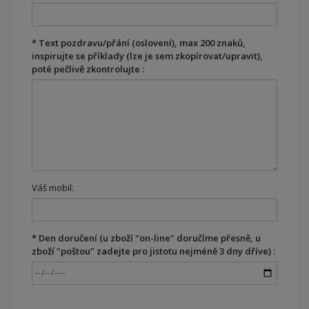
*
Text pozdravu/přání (oslovení), max 200 znaků,
inspirujte se příklady (lze je sem zkopírovat/upravit),
poté pečlivě zkontrolujte :
Váš mobil:
*
Den doručení (u zboží "on-line" doručíme přesně, u
zboží "poštou" zadejte pro jistotu nejméně 3 dny dříve) :