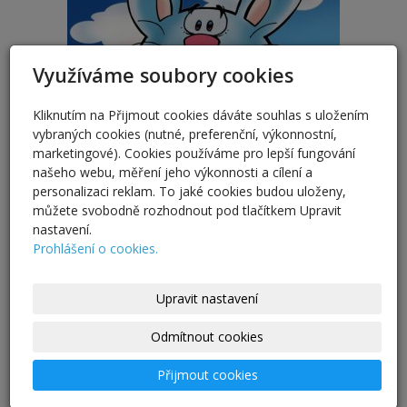
Využíváme soubory cookies
Kliknutím na Přijmout cookies dáváte souhlas s uložením
vybraných cookies (nutné, preferenční, výkonnostní,
marketingové). Cookies používáme pro lepší fungování
našeho webu, měření jeho výkonnosti a cílení a
Pro návrat k dokončení přání MAZANÝ
personalizaci reklam. To jaké cookies budou uloženy,
ZAJÍC klikněte
můžete svobodně rozhodnout pod tlačítkem Upravit
nastavení.
Klikněte na obrázek nebo tlačítko, co odpovídá
Prohlášení o cookies.
pozdravu/přání/pohlednici, které jste si zvolili.
Návrat
Upravit nastavení
Odmítnout cookies
Přijmout cookies